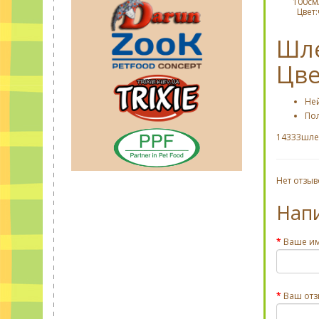
100см
Цвет:
Шле
Цве
Не
По
14333шлея
Нет отзыв
Нап
Ваше и
Ваш отз