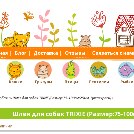
ная |
Блог |
Доставка |
Отзывы |
Связаться с нам
Кошки
Грызуны
Птицы
Рептилии
Рыбки
обаки
Шлея для собак TRIXIE (Размер:75-100см/25мм, Цвет:красн)
Шлея для собак TRIXIE (Размер:75-10
наличии