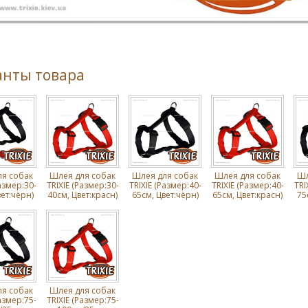
анты товара
я собак
Шлея для собак
Шлея для собак
Шлея для собак
Шл
азмер:30-
TRIXIE (Размер:30-
TRIXIE (Размер:40-
TRIXIE (Размер:40-
TRI
ет:чёрн)
40см, Цвет:красн)
65см, Цвет:чёрн)
65см, Цвет:красн)
75
я собак
Шлея для собак
азмер:75-
TRIXIE (Размер:75-