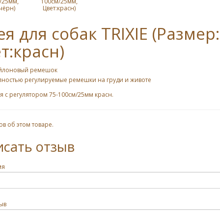
/25мм,
100см/25мм,
чёрн)
Цвет:красн)
я для собак TRIXIE (Размер
т:красн)
йлоновый ремешок
лностью регулируемые ремешки на груди и животе
 с регулятором 75-100см/25мм красн.
ов об этом товаре.
исать отзыв
мя
ыв