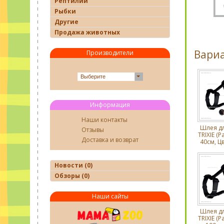
Рептилии
Рыбки
Другие
Продажа животных
Вари
Производители
Выберите
Информация
Наши контакты
Шлея дл
Отзывы
TRIXIE (Р
Доставка и возврат
40см, Цв
Новости (0)
Обзоры (0)
Наши сайты
Шлея дл
TRIXIE (Р