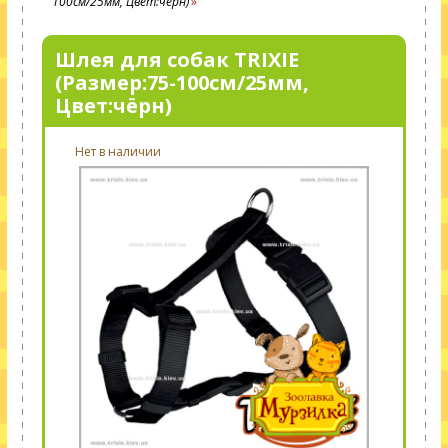
100см/25мм, Цвет:чёрн)
Шлея для собак TRIXIE
(Размер:75-100см/25мм,
Цвет:чёрн)
Нет в наличии