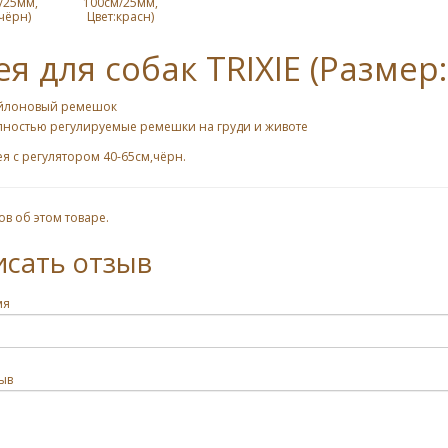
/25мм,
100см/25мм,
чёрн)
Цвет:красн)
я для собак TRIXIE (Размер
йлоновый ремешок
лностью регулируемые ремешки на груди и животе
я с регулятором 40-65см,чёрн.
ов об этом товаре.
исать отзыв
мя
ыв