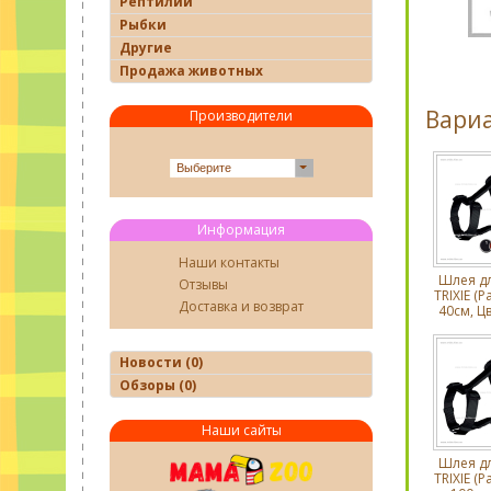
Рептилии
Рыбки
Другие
Продажа животных
Вари
Производители
Выберите
Информация
Наши контакты
Шлея дл
Отзывы
TRIXIE (Р
Доставка и возврат
40см, Цв
Новости (0)
Обзоры (0)
Наши сайты
Шлея дл
TRIXIE (Р