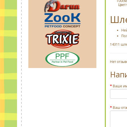
100см
Цвет:
Шле
Не
По
14311 шле
Нет отзыв
Нап
Ваше и
Ваш отз