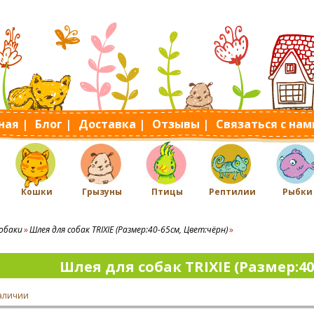
ная |
Блог |
Доставка |
Отзывы |
Связаться с нам
Кошки
Грызуны
Птицы
Рептилии
Рыбки
обаки
Шлея для собак TRIXIE (Размер:40-65см, Цвет:чёрн)
Шлея для собак TRIXIE (Размер:40
наличии