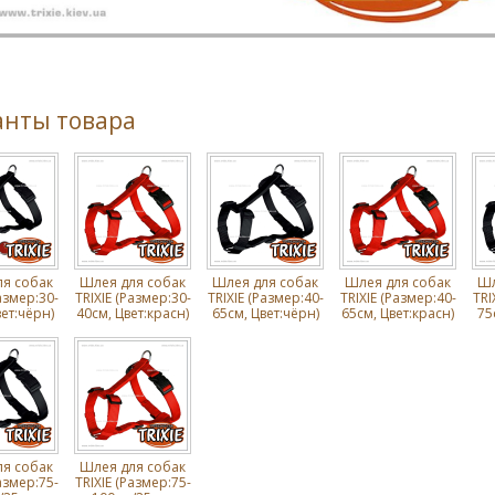
анты товара
я собак
Шлея для собак
Шлея для собак
Шлея для собак
Шл
азмер:30-
TRIXIE (Размер:30-
TRIXIE (Размер:40-
TRIXIE (Размер:40-
TRI
ет:чёрн)
40см, Цвет:красн)
65см, Цвет:чёрн)
65см, Цвет:красн)
75
я собак
Шлея для собак
азмер:75-
TRIXIE (Размер:75-