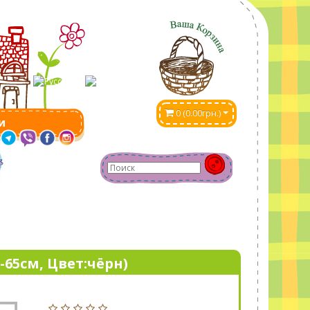
0 (0.00грн.)
и
-65см, Цвет:чёрн)