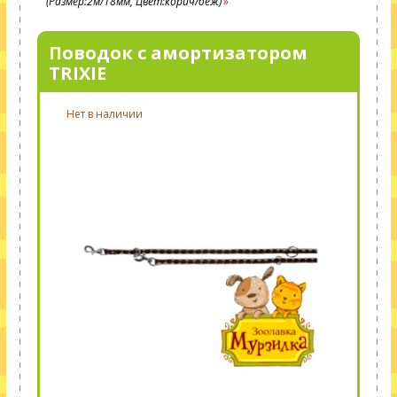
(Размер:2м/18мм, Цвет:корич/беж)
Поводок с амортизатором
TRIXIE
Нет в наличии