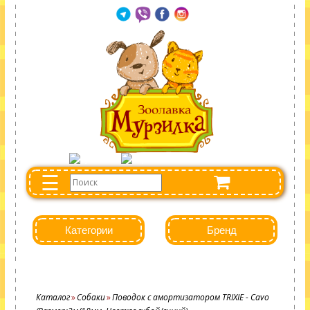
☰
Категории
Бренд
Каталог
Собаки
Поводок с амортизатором TRIXIE - Cavo