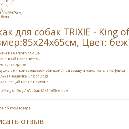
ля собак
 King of
gs
100х28х75cм,
 беж)
ак для собак TRIXIE - King o
змер:85х24х65cм, Цвет: беж
ивка из мягкого плюша
пененный наполнитель
емные подушки
душка с мягкой плюшевой обивкой / под замшу и наполнитель из флиса
льная вышивка King of Dogs
скользящий низ из нейлона
о"King of Dogs"д/собак,85х24х65cм,беж
ов об этом товаре.
исать отзыв