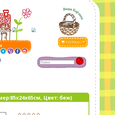
0 (0.00грн.)
и
мер:85х24х65cм, Цвет: беж)