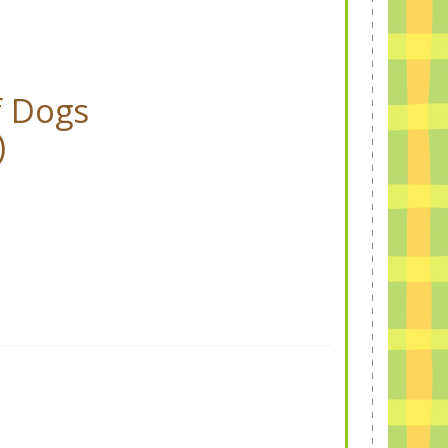
f Dogs
)