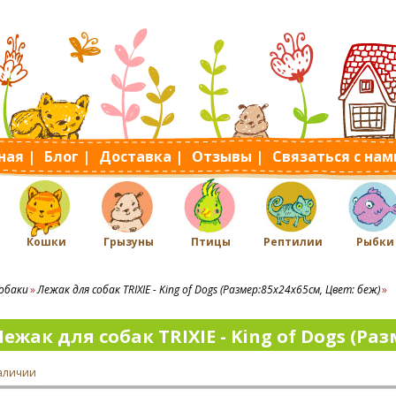
ная |
Блог |
Доставка |
Отзывы |
Связаться с нам
Кошки
Грызуны
Птицы
Рептилии
Рыбки
обаки
Лежак для собак TRIXIE - King of Dogs (Размер:85х24х65cм, Цвет: беж)
ежак для собак TRIXIE - King of Dogs (Раз
наличии