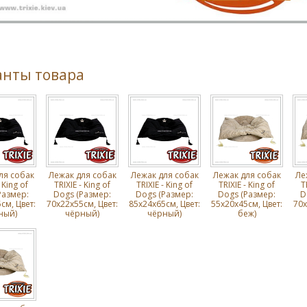
анты товара
ля собак
Лежак для собак
Лежак для собак
Лежак для собак
Ле
 King of
TRIXIE - King of
TRIXIE - King of
TRIXIE - King of
T
Размер:
Dogs (Размер:
Dogs (Размер:
Dogs (Размер:
D
cм, Цвет:
70х22х55cм, Цвет:
85х24х65cм, Цвет:
55х20х45cм, Цвет:
70х
ный)
чёрный)
чёрный)
беж)