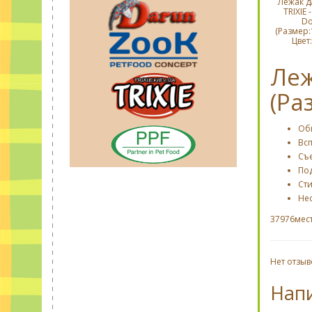
Лежак д
TRIXIE -
Do
(Размер:
Цвет:
Леж
(Ра
Об
Вс
Съ
По
Сти
Не
37976мест
Нет отзыв
Нап