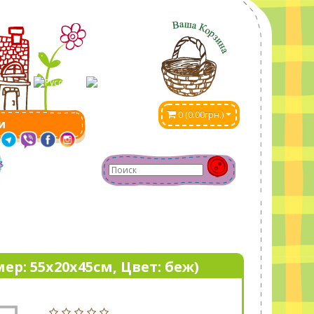
0 (0.00грн.)
и
мер: 55х20х45cм, Цвет: беж)