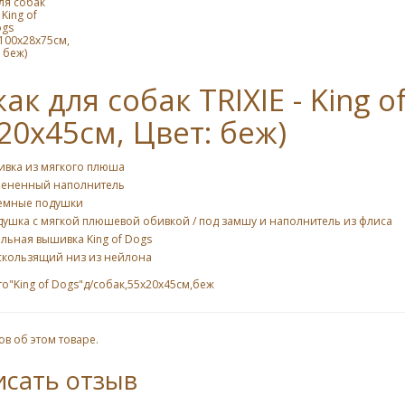
ля собак
 King of
gs
100х28х75cм,
 беж)
ак для собак TRIXIE - King o
20х45cм, Цвет: беж)
ивка из мягкого плюша
пененный наполнитель
емные подушки
душка с мягкой плюшевой обивкой / под замшу и наполнитель из флиса
льная вышивка King of Dogs
скользящий низ из нейлона
о"King of Dogs"д/собак,55х20х45cм,беж
ов об этом товаре.
исать отзыв