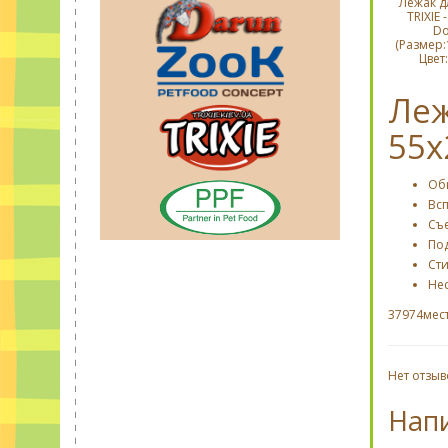
Лежак д
TRIXIE -
Do
(Размер:
Цвет:
Леж
55х
Об
Вс
Съ
По
Сти
Не
37974мест
Нет отзыв
Нап