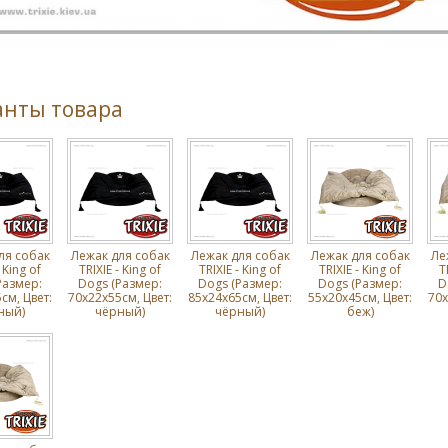
анты товара
ля собак
Лежак для собак
Лежак для собак
Лежак для собак
Ле
 King of
TRIXIE - King of
TRIXIE - King of
TRIXIE - King of
T
Размер:
Dogs (Размер:
Dogs (Размер:
Dogs (Размер:
D
cм, Цвет:
70х22х55cм, Цвет:
85х24х65cм, Цвет:
55х20х45cм, Цвет:
70х
ный)
чёрный)
чёрный)
беж)