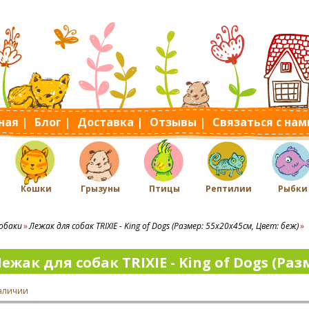
ная |
Блог |
Доставка |
Отзывы |
Связаться с нам
Кошки
Грызуны
Птицы
Рептилии
Рыбки
обаки
Лежак для собак TRIXIE - King of Dogs (Размер: 55х20х45cм, Цвет: беж)
ежак для собак TRIXIE - King of Dogs (Раз
наличии