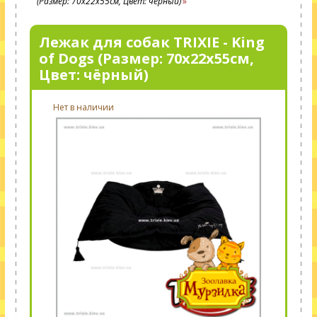
(Размер: 70х22х55cм, Цвет: чёрный)
Лежак для собак TRIXIE - King
of Dogs (Размер: 70х22х55cм,
Цвет: чёрный)
Нет в наличии