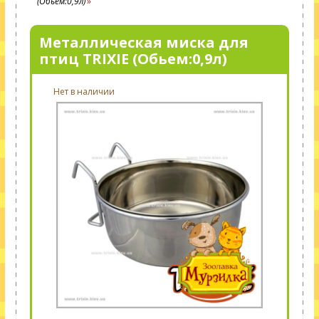
(Обьем:0,9л)
Металлическая миска для
птиц TRIXIE (Обьем:0,9л)
Нет в наличии