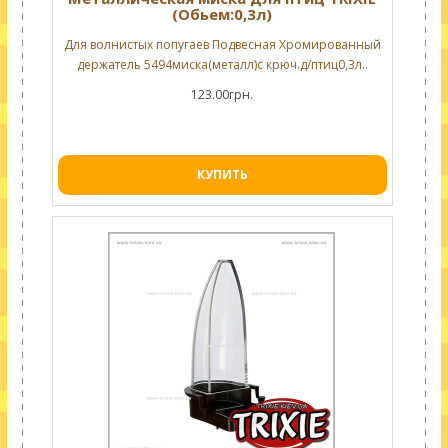
(Обьем:0,3л)
Для волнистых попугаев Подвесная Хромированный
держатель 5494миска(металл)с крюч.д/птиц0,3л..
123.00грн.
КУПИТЬ