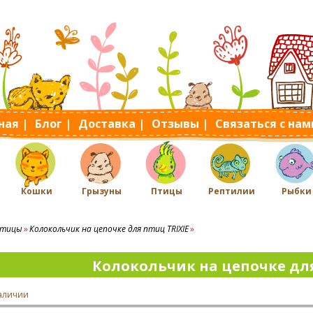
ная |
Блог |
Доставка |
Отзывы |
Связаться с нам
Кошки
Грызуны
Птицы
Рептилии
Рыбки
тицы
Колокольчик на цепочке для птиц TRIXIE
Колокольчик на цепочке для
наличии