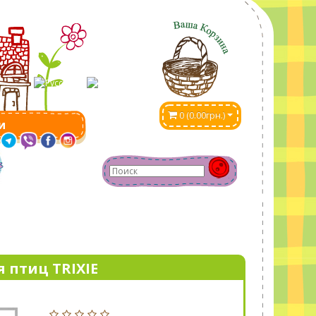
0 (0.00грн.)
и
 птиц TRIXIE