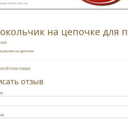
окольчик на цепочке для п
талл
кольчик на цепочке
ов об этом товаре.
исать отзыв
мя
ыв