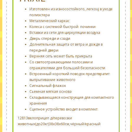
Изготовлен из
износостойкого
,
легкоuj в уходе
полиэстера
Металлический каркас
Колеса с системой быстрой починки
Вставки из сети для циркуляции воздуха
Дверь спереди и сзади
Долнительная защита от ветра и дождя в
передней двери
Верхняя сеть может быть прикрыта
Со светоотражающими
полосами и
отражателями для
большей безопасности
Встроенный короткий поводок предотвратит
выпрыгивание животного
Сигнальный флажок
Сьемная мягкая основа
Складывающаяся конструкция для компактного
хранения
Сцепное устройство входит в комплект
12813велоприцеп д/перевозки
животных(до20кг)38х38х60см,чёрный/красный