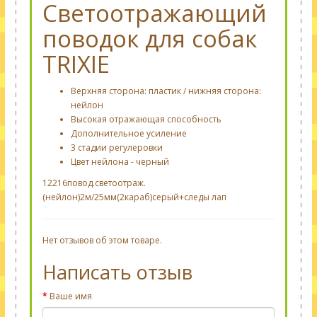
Светоотражающий
поводок для собак
TRIXIE
Верхняя сторона
:
пластик /
нижняя сторона
:
нейлон
Высокая отражающая способность
Дополнительное усиление
3 стадии регулеровки
Цвет нейлона - черный
12216повод.светоотраж.
(нейлон)2м/25мм(2караб)серый+следы лап
Нет отзывов об этом товаре.
Написать отзыв
Ваше имя