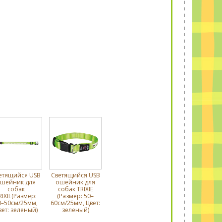
етящийся USB
Светящийся USB
шейник для
ошейник для
собак
собак TRIXIE
RIXIE(Размер:
(Размер: 50–
0–50см/25мм,
60см/25мм, Цвет:
вет: зеленый)
зеленый)