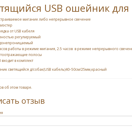
тящийся USB ошейник для с
страиваемое мигание либо непрерывное свечение
лиэстер
ядка от USB кабеля
лностью регулируемый
донепроницаемый
асов работы в режиме мигания, 2.5 часов в режиме непрерывного свечен
етоотражающие полосы
 входит в комплект
ник светящийся д/собак(USB кабель)40–50см/25мм,красный
ов об этом товаре.
исать отзыв
мя