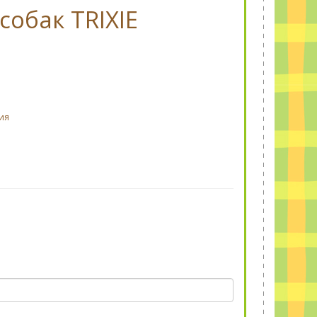
обак TRIXIE
ия