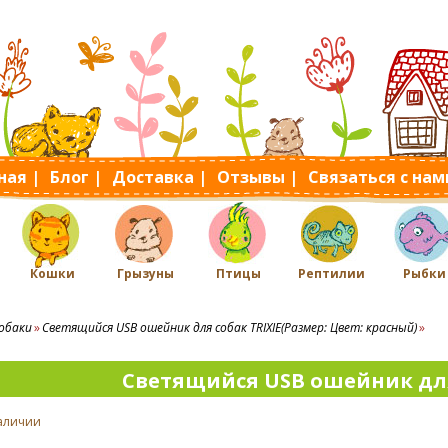
ная |
Блог |
Доставка |
Отзывы |
Связаться с нам
Кошки
Грызуны
Птицы
Рептилии
Рыбки
обаки
Светящийся USB ошейник для собак TRIXIE(Размер: Цвет: красный)
Светящийся USB ошейник для
наличии