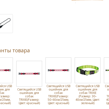
анты товара
йся USB
Светящийся USB
Светящийся USB
Св
ик для
Светящийся USB
ошейник для
ошейник для
о
бак
ошейник для
собак
собак TRIXIE
Размер:
собак
TRIXIE(Размер:
(Размер: 30–
T
м/25мм,
TRIXIE(Размер:
50–60см/25мм,
40см/25мм, Цвет:
4
расный)
Цвет: красный)
Цвет: красный)
зеленый)
Ц