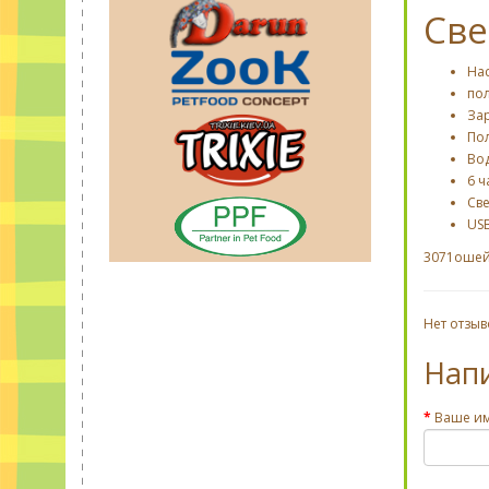
Све
На
по
Зар
По
Во
6 ч
Св
USB
3071ошей
Нет отзыв
Нап
Ваше и