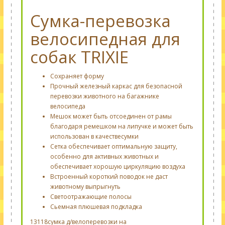
Сумка-перевозка
велосипедная для
собак TRIXIE
Сохраняет форму
Про
чный железный каркас для безопасной
перевозки животного на багажнике
велосипеда
Мешок
может быть отсоединен от
рамы
благодаря
ремешком на липучке
и может
быть
использован в качестве
сумки
Сетка
обеспечивает оптимальную защиту
,
особенно
для активных
животных
и
обеспечивает
хорошую циркуляцию воздуха
Встроенный короткий поводок не даст
животному выпрыгнуть
Светоотражающие полосы
Сьемная плюшевая подкладка
13118сумка д/велоперевозки на