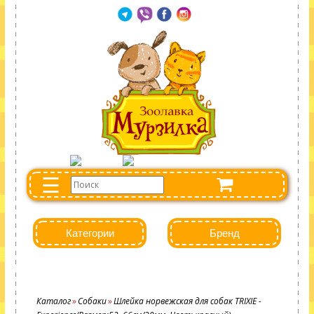
☰
Категории
Бренд
Каталог
Собаки
Шлейка норвежская для собак TRIXIE -