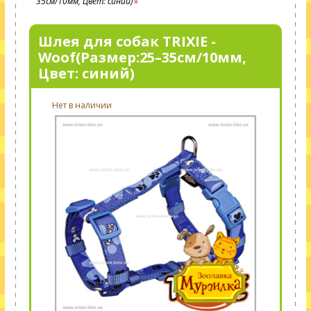
35см/10мм, Цвет: синий)
Шлея для собак TRIXIE -
Woof(Размер:25–35см/10мм,
Цвет: синий)
Нет в наличии