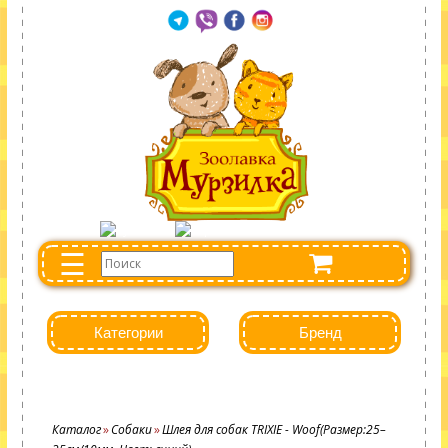
☰
Категории
Бренд
Каталог
Собаки
Шлея для собак TRIXIE - Woof(Размер:25–