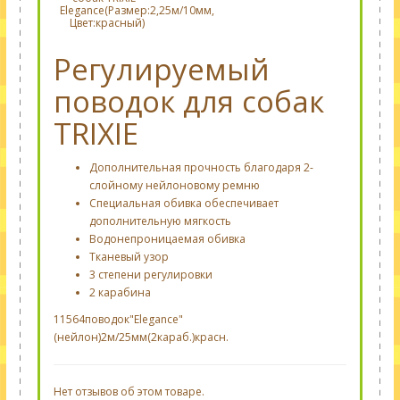
Elegance(Размер:2,25м/10мм,
Цвет:красный)
Регулируемый
поводок для собак
TRIXIE
Дополнительная прочность благодаря 2-
слойному нейлоновому ремню
Специальная обивка обеспечивает
дополнительную мягкость
Водонепроницаемая обивка
Тканевый узор
3 степени регулировки
2 карабина
11564поводок"Elegance"
(нейлон)2м/25мм(2караб.)красн.
Нет отзывов об этом товаре.