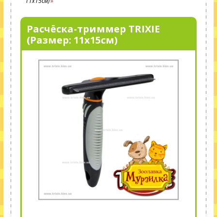
11х15см)
Расчёска-триммер TRIXIE
(Размер: 11х15см)