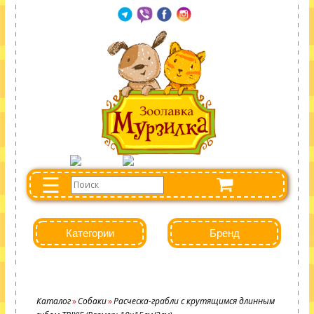
☰
Категории
Бренд
Каталог
Собаки
Расческа-грабли с крутящимся длинным