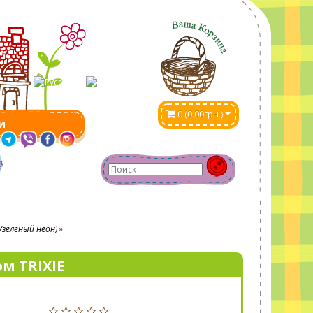
0 (0.00грн.)
и
/зелёный неон)
м TRIXIE