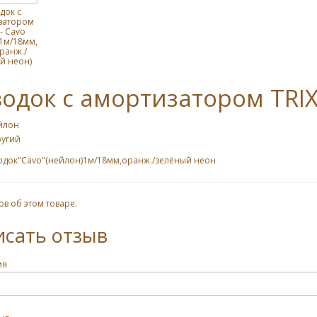
док с
затором
 - Cavo
1м/18мм,
ранж./
й неон)
одок с амортизатором TRIX
йлон
ругий
одок"Cavo"(нейлон)1м/18мм,оранж./зелёный неон
ов об этом товаре.
исать отзыв
мя