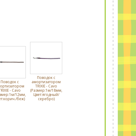
Поводок с
Поводок с
амортизатором
ортизатором
TRIXIE - Cavo
TRIXIE - Cavo
(Размер:1м/18мм,
змер:1м/12мм,
Цвет:ягодный/
ет:корич./беж)
серебро)