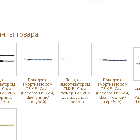
анты товара
док с
Поводок с
Поводок с
Поводок с
затором
амортизатором
амортизатором
амортизатором
 - Cavo
TRIXIE - Cavo
TRIXIE - Cavo
TRIXIE - Cavo
ам
1м/12мм,
(Размер:1м/12мм,
(Размер:1м/12мм,
(Размер:1м/12мм,
ёрный/
Цвет:синий/
Цвет:красный/
Цвет:ягодный/
(Ра
бро)
голубой)
серебро)
серебро)
Цв