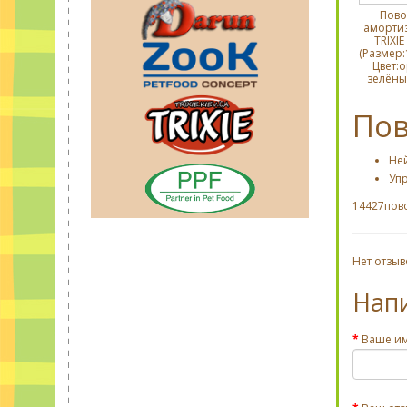
Пово
аморти
TRIXIE
(Размер:
Цвет:о
зелёны
Пов
Не
Уп
14427пов
Нет отзыв
Нап
Ваше и