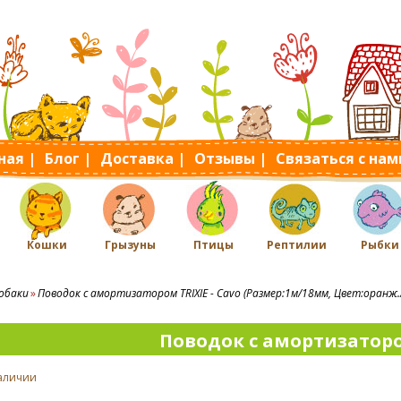
ная |
Блог |
Доставка |
Отзывы |
Связаться с нам
Кошки
Грызуны
Птицы
Рептилии
Рыбки
обаки
Поводок с амортизатором TRIXIE - Cavo (Размер:1м/18мм, Цвет:оранж.
Поводок с амортизаторо
наличии