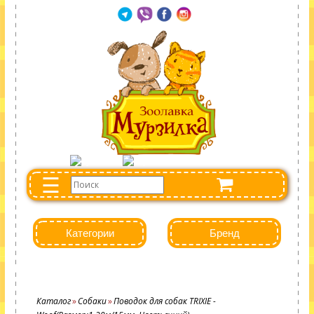
☰
Категории
Бренд
Каталог
Собаки
Поводок для собак TRIXIE -