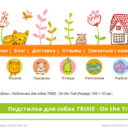
ная |
Блог |
Доставка |
Отзывы |
Связаться с нам
Кошки
Грызуны
Птицы
Рептилии
Рыбки
обаки
Подстилка для собак TRIXIE - On the Trek (Размер: 100 × 70 см)
Подстилка для собак TRIXIE - On the Tre