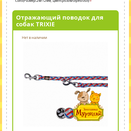
Cavo(Размер:2м/12мм, Цвет:розов/сереб/гол)
Отражающий поводок для
собак TRIXIE
Нет в наличии