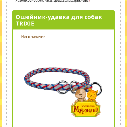
(Размер:52–60см/o18см, Цвет:синий/красный)
Ошейник-удавка для собак
TRIXIE
Нет в наличии