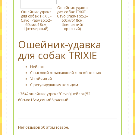
Ошейник-удавка
Ошейник-удавка
для собак TRIXIE -
для собак TRIXIE -
Cavo (Размер:52–
Cavo (Размер:52–
60см/o18см,
60см/o18см,
Цвет:синий/
Цвет:черный)
красный)
Ошейник-удавка
для собак TRIXIE
Нейлон
С высокой отражающей способностью
Устойчивый
С регулирующим кольцом
13642ошейник-удавка"Cavo"(нейлон)52–
60см/o18см,синий/красный
Нет отзывов об этом товаре.