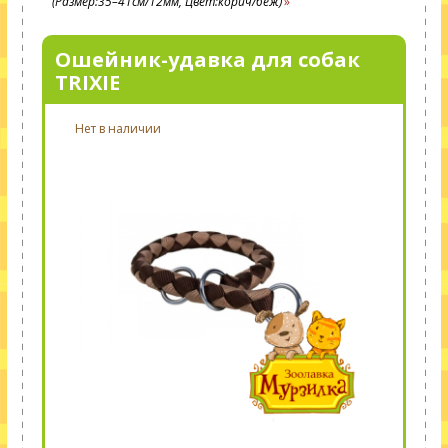
(Размер:35–41см/12мм, Цвет:корич/беж)
Ошейник-удавка для собак
TRIXIE
Нет в наличии