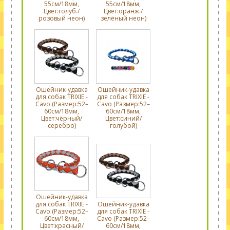
55см/18мм,
55см/18мм,
Цвет:голуб./
Цвет:оранж./
розовый неон)
зелёный неон)
Ошейник-удавка
Ошейник-удавка
для собак TRIXIE -
для собак TRIXIE -
Cavo (Размер:52–
Cavo (Размер:52–
60см/18мм,
60см/18мм,
Цвет:чёрный/
Цвет:синий/
серебро)
голубой)
Ошейник-удавка
для собак TRIXIE -
Ошейник-удавка
Cavo (Размер:52–
для собак TRIXIE -
60см/18мм,
Cavo (Размер:52–
Цвет:красный/
60см/18мм,