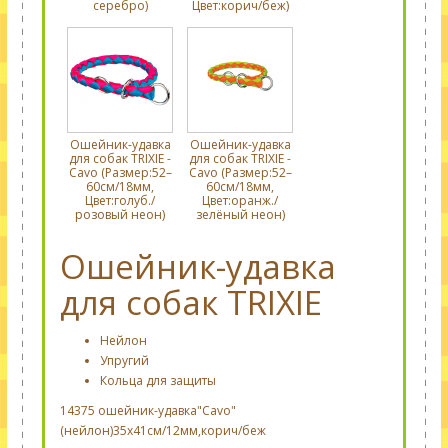
серебро)
Цвет:корич/беж)
Ошейник-удавка
Ошейник-удавка
для собак TRIXIE -
для собак TRIXIE -
Cavo (Размер:52–
Cavo (Размер:52–
60см/18мм,
60см/18мм,
Цвет:голуб./
Цвет:оранж./
розовый неон)
зелёный неон)
Ошейник-удавка
для собак TRIXIE
Нейлон
Упругий
Кольца для защиты
14375 ошейник-удавка"Cavo"
(нейлон)35х41см/12мм,корич/беж