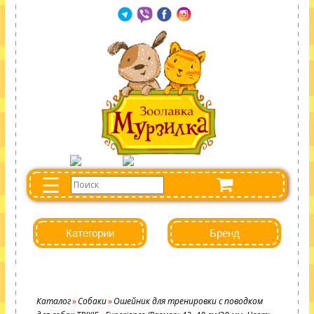
☰
Категории
Бренд
Каталог
Собаки
Ошейник для тренировки с поводком