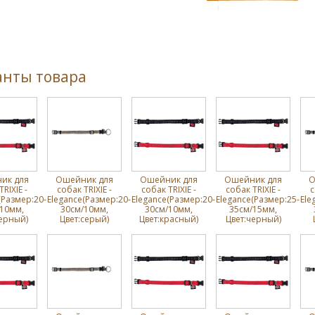
анты товара
ик для
Ошейник для
Ошейник для
Ошейник для
О
RIXIE -
собак TRIXIE -
собак TRIXIE -
собак TRIXIE -
с
(Размер:20-
Elegance(Размер:20-
Elegance(Размер:20-
Elegance(Размер:25-
Ele
10мм,
30cм/10мм,
30cм/10мм,
35cм/15мм,
ерный)
Цвет:серый)
Цвет:красный)
Цвет:черный)