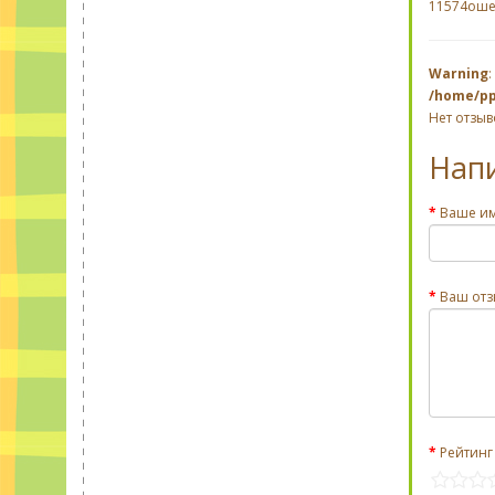
11574оше
Warning
:
/home/pp
Нет отзыв
Нап
Ваше и
Ваш отз
Рейтинг