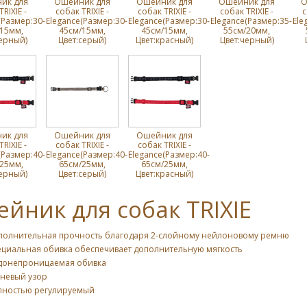
ик для
Ошейник для
Ошейник для
Ошейник для
О
RIXIE -
собак TRIXIE -
собак TRIXIE -
собак TRIXIE -
с
(Размер:30-
Elegance(Размер:30-
Elegance(Размер:30-
Elegance(Размер:35-
Ele
15мм,
45cм/15мм,
45cм/15мм,
55cм/20мм,
ерный)
Цвет:серый)
Цвет:красный)
Цвет:черный)
ик для
Ошейник для
Ошейник для
RIXIE -
собак TRIXIE -
собак TRIXIE -
(Размер:40-
Elegance(Размер:40-
Elegance(Размер:40-
25мм,
65cм/25мм,
65cм/25мм,
ерный)
Цвет:серый)
Цвет:красный)
йник для собак TRIXIE
полнительная прочность благодаря 2-слойному нейлоновому ремню
ециальная обивка обеспечивает дополнительную мягкость
донепроницаемая обивка
аневый узор
лностью регулируемый