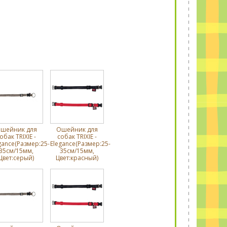
шейник для
Ошейник для
обак TRIXIE -
собак TRIXIE -
gance(Размер:25-
Elegance(Размер:25-
35cм/15мм,
35cм/15мм,
Цвет:серый)
Цвет:красный)