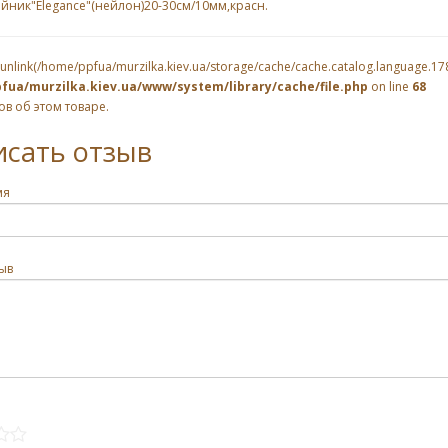
йник"Elegance"(нейлон)20-30cм/10мм,красн.
 unlink(/home/ppfua/murzilka.kiev.ua/storage/cache/cache.catalog.language.1786
fua/murzilka.kiev.ua/www/system/library/cache/file.php
on line
68
ов об этом товаре.
исать отзыв
мя
ыв