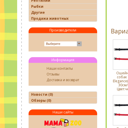
Рептилии
Рыбки
Другие
Продажа животных
Вари
Производители
Выберите
Информация
Наши контакты
Ошейн
Отзывы
собак T
Доставка и возврат
Elegance
30cм/
Цвет:ч
Новости (0)
Обзоры (0)
Наши сайты