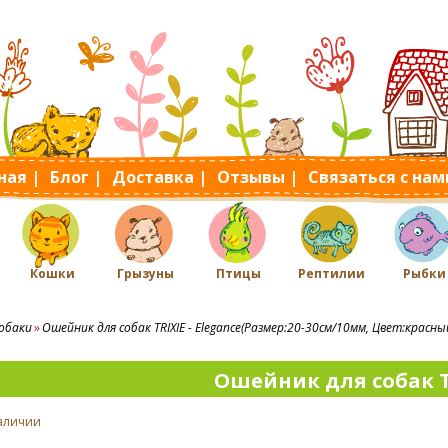
ная |
Блог |
Доставка |
Отзывы |
Связаться с нам
Кошки
Грызуны
Птицы
Рептилии
Рыбки
обаки
Ошейник для собак TRIXIE - Elegance(Размер:20-30cм/10мм, Цвет:красны
Ошейник для собак T
наличии