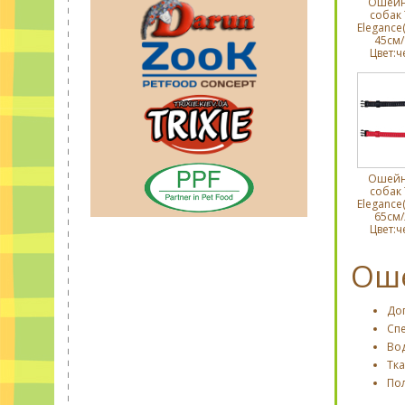
Ошейн
собак T
Elegance
45cм/
Цвет:ч
Ошейн
собак T
Elegance
65cм/
Цвет:ч
Оше
До
Сп
Во
Тк
По