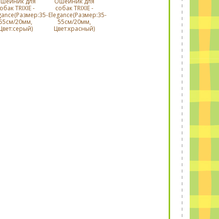
шейник для
Ошейник для
обак TRIXIE -
собак TRIXIE -
gance(Размер:35-
Elegance(Размер:35-
55cм/20мм,
55cм/20мм,
Цвет:серый)
Цвет:красный)