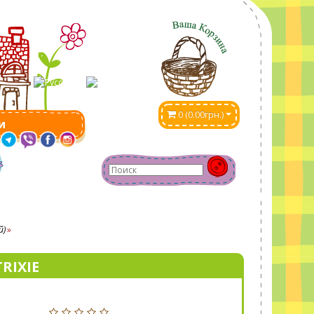
0 (0.00грн.)
и
й)
RIXIE