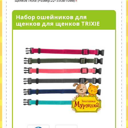
щенков TRIXIE (Размер:22–35см/10мм)
Набор ошейников для
щенков для щенков TRIXIE