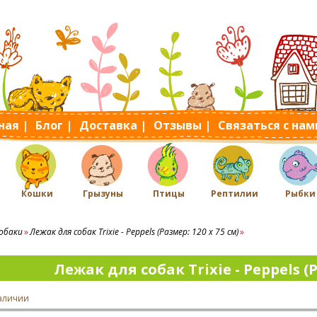
ная |
Блог |
Доставка |
Отзывы |
Связаться с нам
Кошки
Грызуны
Птицы
Рептилии
Рыбки
обаки
Лежак для собак Trixie - Peppels (Размер: 120 x 75 см)
Лежак для собак Trixie - Peppels (Р
наличии