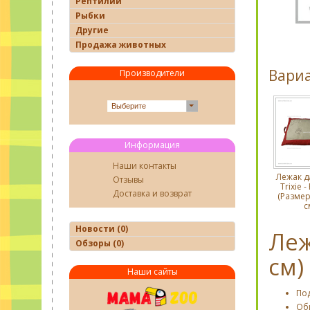
Рептилии
Рыбки
Другие
Продажа животных
Вари
Производители
Выберите
Информация
Наши контакты
Лежак д
Отзывы
Trixie -
Доставка и возврат
(Размер:
с
Новости (0)
Леж
Обзоры (0)
см)
Наши сайты
По
Об