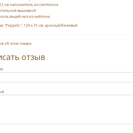
12 см наполнитель из синтепона
 стильной вышивкой
скользящий низ из нейлона
к "Peppels ", 120 x 75 см, красный/бежевый
ов об этом товаре.
исать отзыв
мя
ыв