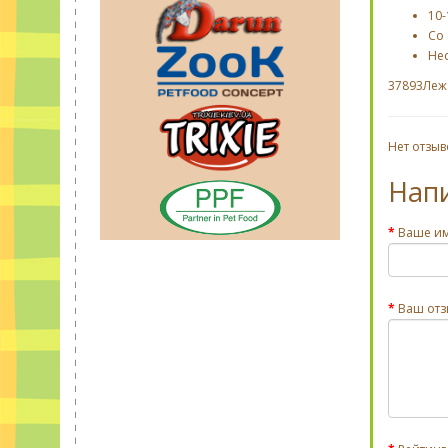
10-
Со
Не
37893Лежа
Нет отзыв
Нап
Ваше и
Ваш отз