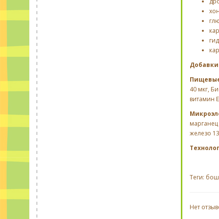
дро
хо
гл
ка
ги
ка
Добавки
Пищевые
40 мкг, Б
витамин Е
Микроэл
марганец 1
железо 13
Техноло
Теги:
бош
Нет отзыв