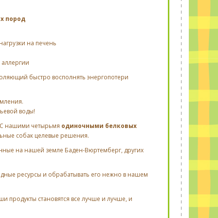
ех пород
нагрузки на печень
 аллергии
зволяющий быстро восполнять энергопотери
рмления.
ьевой воды!
. С нашими четырьмя
одиночными белковых
льные собак целевые решения.
нные на нашей земле Баден-Вюртемберг, других
одные ресурсы и обрабатывать его нежно в нашем
и продукты становятся все лучше и лучше, и