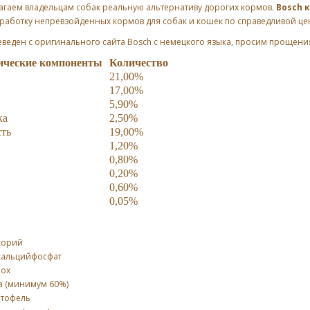
агаем владельцам собак реальную альтернативу дорогих кормов.
Bosch 
зработку непревзойденных кормов для собак и кошек по справедливой це
еведен с оригинального сайта Bosch с немецкого языка, просим прощени
ические компоненты
Количество
н
21,00%
17,00%
5,90%
ка
2,50%
ть
19,00%
й
1,20%
0,80%
0,20%
0,60%
0,05%
корий
кальцийфосфат
рох
а (минимум 60%)
ртофель