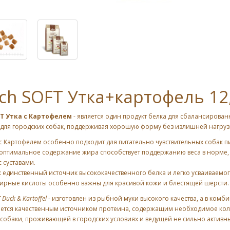
ch SOFT Утка+картофель 12
Т Утка с Картофелем
- является один продукт белка для сбалансирован
 для городских собак, поддерживая хорошую форму без излишней нагрузк
с Картофелем особенно подходит для питательно чувствительных собак 
 оптимальное содержание жира способствует поддержанию веса в норме,
 суставами.
к единственный источник высококачественного белка и легко усваиваемог
жирные кислоты особенно важны для красивой кожи и блестящей шерсти.
 Duck & Kartoffel
- изготовлен из рыбной муки высокого качества, а в ком
яется качественным источником протеина, содержащим необходимое ко
собаки, проживающей в городских условиях и ведущей не сильно активн