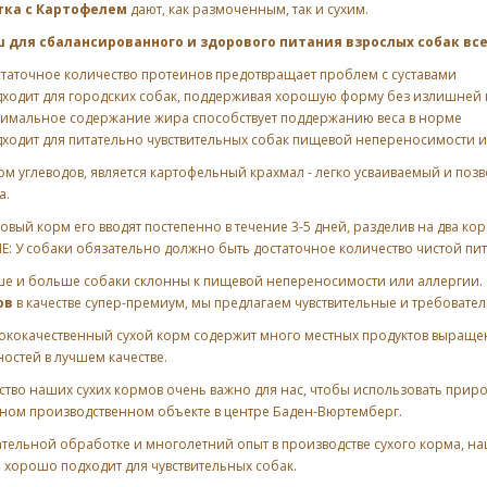
тка с Картофелем
дают, как размоченным, так и сухим.
 для сбалансированного и здорового питания взрослых собак вс
таточное количество протеинов предотвращает проблем с суставами
дходит для городских собак, поддерживая хорошую форму без излишней 
тимальное содержание жира способствует поддержанию веса в норме
дходит для питательно чувствительных собак пищевой непереносимости и
м углеводов, является картофельный крахмал - легко усваиваемый и по
а.
новый корм его вводят постепенно в течение 3-5 дней, разделив на два ко
 У собаки обязательно должно быть достаточное количество чистой пит
ше и больше собаки склонны к пищевой непереносимости или аллергии
ов
в качестве супер-премиум, мы предлагаем чувствительные и требовате
ококачественный сухой корм содержит много местных продуктов выраще
остей в лучшем качестве.
тво наших сухих кормов очень важно для нас, чтобы использовать прир
ном производственном объекте в центре Баден-Вюртемберг.
тельной обработке и многолетний опыт в производстве сухого корма, наш
 хорошо подходит для чувствительных собак.