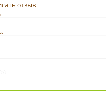
исать отзыв
мя
ыв