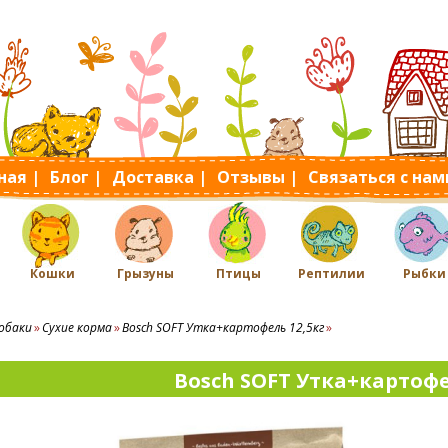
ная |
Блог |
Доставка |
Отзывы |
Связаться с нам
Кошки
Грызуны
Птицы
Рептилии
Рыбки
обаки
Сухие корма
Bosch SOFT Утка+картофель 12,5кг
Bosch SOFT Утка+картофе