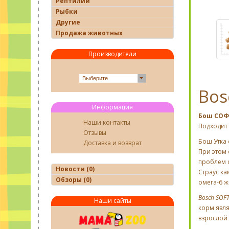
Рептилии
Рыбки
Другие
Продажа животных
Производители
Выберите
Bos
Информация
Бош СОФ
Наши контакты
Подходит
Отзывы
Бош Утка 
Доставка и возврат
При этом
проблем с
Новости (0)
Страус ка
Обзоры (0)
омега-6 
Bosch SOFT
Наши сайты
корм явл
взрослой 