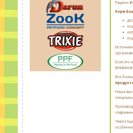
Рацион
У
Корм Бош
дос
по
оп
по
Источнико
организм
Если это 
ВНИМАНИЕ:
Все боль
продукт
Наша выс
специальн
Производс
современ
Через тща
особенно