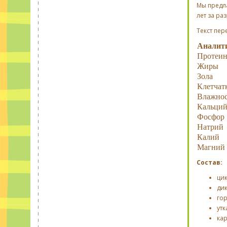
Мы предл
лет за ра
Текст пер
Аналит
Протеи
Жиры
Зола
Клетчат
Влажнос
Кальци
Фосфор
Натрий
Калий
Магний
Состав:
ци
ди
го
утк
ка