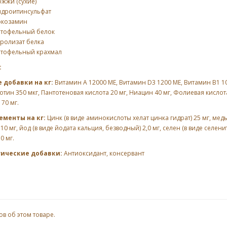
жжи (сухие)
ндроитинсульфат
юкозамин
ртофельный белок
дролизат белка
ртофельный крахмал
:
 добавки на кг:
Витамин А 12000 МЕ, Витамин D3 1200 МЕ, Витамин B1 10
иотин 350 мкг, Пантотеновая кислота 20 мг, Ниацин 40 мг, Фолиевая кислота
 70 мг.
ементы на кг:
Цинк (в виде аминокислоты хелат цинка гидрат) 25 мг, медь (
0 мг, йод (в виде йодата кальция, безводный) 2,0 мг, селен (в виде селенита
0 мг.
гические добавки:
Антиоксидант, консервант
ов об этом товаре.