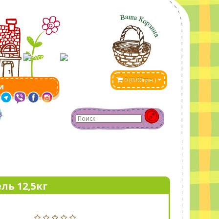
0 (0.00грн.)
и
ль 12,5кг