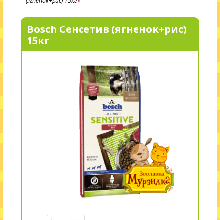
(ягненок+рис) 15кг
Bosch Сенсетив (ягненок+рис)
15кг