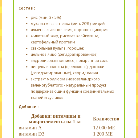
Состав :
рис (мин. 37.5%)
мука из мяса ягненка (мин. 20%), мидий
ячмень, льняное семя, порошок цикория
животный жир, рисовая клейковина,
картофельный протеин
свекольная пульпа, горошек
цельное яйцо (дегидратированное)
гидролизованное мясо, поваренная соль
пищевые волокна (целлюлоза), дрожжи
(дегидратированные), хлорид калия
экстракт моллюска (новозеландского
зеленогубчатого) - натуральный продукт
поддерживающий функции соединительных
тканей и суставов
Добавки :
Добавки: витамины и
Количество
микроэлементы на 1 кг
витамин А
12 000 МЕ
витамин D3
1 200 МЕ