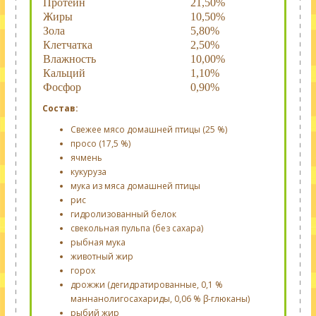
Протеин
21,50%
Жиры
10,50%
Зола
5,80%
Клетчатка
2,50%
Влажность
10,00%
Кальций
1,10%
Фосфор
0,90%
Состав:
Свежее мясо домашней птицы (25 %)
просо (17,5 %)
ячмень
кукуруза
мука из мяса домашней птицы
рис
гидролизованный белок
свекольная пульпа (без сахара)
рыбная мука
животный жир
горох
дрожжи (дегидратированные, 0,1 %
маннанолигосахариды, 0,06 % β-глюканы)
рыбий жир