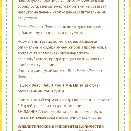
невысокую калорийность, при этом обеспечивая
собаку со средними энергозатратами не создавая
нагрузку на печень необходимыми питательными
веществами.
Эдалт Птица + Просо
очень подходит взрослым
собакам с чувствительным желудком.
Нормальный вес животного поддерживается
оптимальным содержанием жиров и протеинов, а
экстракт из моллюска (новозеландского-
зеленогубчатого) предотвращает возникновение
проблем с суставами.
И все это дает сухой корм от Бош
Эдалт Птица +
Просо
.
Рацион
Bosch Adult Poultry & Millet
дают, как
размоченным, так и сухим.
Если это новый корм его вводят постепенно в течение
3-5 дней, разделив на два кормления.
ВНИМАНИЕ: У собаки обязательно должна быть
чистая питьевая вода в достаточном количестве!
Аналитические компоненты
Количество