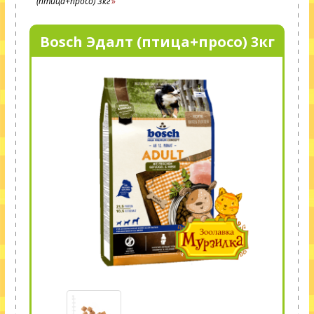
(птица+просо) 3кг
Bosch Эдалт (птица+просо) 3кг