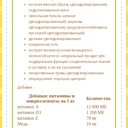
постная мясная обрезь (дегидратированная),
гидролизованное мясо
свекольная пульпа, шпинат
(дегидратированный), морковь
(дегидратированная), кукурузная клейковина,
лук-порей (дегидратированный)
дрожжи (дегидратированные)
поваренная соль
экстракт моллюска (новозеландского
зеленогубчатого)- натуральный продукт для
поддержания функции соединительных тканей
и суставов, а так же сухожилий
лекарственные травы (дегидратированные)
хлорид калия, порошок цикория
Добавки :
Добавки: витамины и
Количество
микроэлементы на 1 кг
витамин А
12 000 МЕ
витамин D3
1 200 МЕ
витамин Е
70 мг
Медь
10 мг