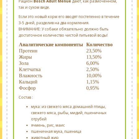
Рацион
Bosch Adult Menue
дают, как размоченном,
так и сухом виде.
Если это новый корм его вводят постепенно в течение
3-5 дней, разделив на два кормления.
ВНИМАНИЕ: У собаки обязательно должно быть
достаточное количество чистой питьевой воды!
Аналитические компоненты
Количество
Протеин
23,50%
Жиры
13,50%
Зола
6,00%
Клетчатка
2,50%
Влажность
10,00%
Кальций
1,15%
Фосфор
0,95%
Состав :
мука: из свежего мяса домашней птицы,
свежего мяса, рыбы, мидий, пшеничных
отрубей
ячмень, рис, маис
пшеничная мука, пшеница
животный жир