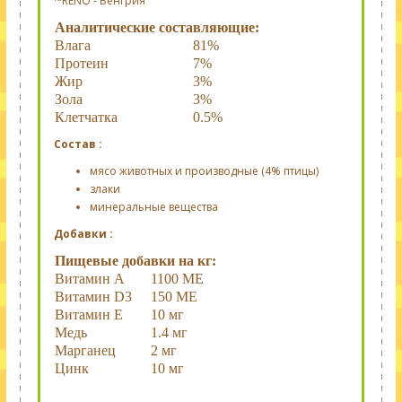
™RENO - Венгрия
Аналитические составляющие:
Влага
81%
Протеин
7%
Жир
3%
Зола
3%
Клетчатка
0.5%
Состав :
мясо животных и производные (4% птицы)
злаки
минеральные вещества
Добавки :
Пищевые добавки на кг:
Витамин A
1100 МЕ
Витамин D3
150 МЕ
Витамин Е
10 мг
Медь
1.4 мг
Марганец
2 мг
Цинк
10 мг