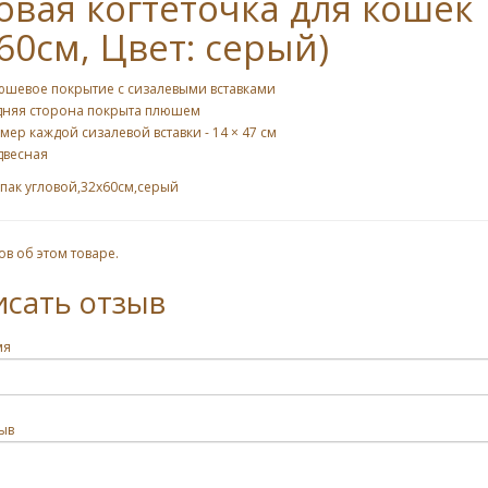
овая когтеточка для кошек 
60см, Цвет: серый)
юшевое покрытие с сизалевыми вставками
дняя сторона покрыта плюшем
мер каждой сизалевой вставки - 14 × 47 см
двесная
пак угловой,32х60см,серый
ов об этом товаре.
исать отзыв
мя
ыв