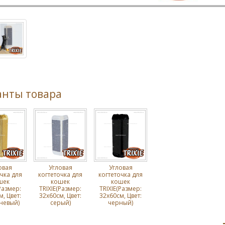
анты товара
овая
Угловая
Угловая
чка для
когтеточка для
когтеточка для
шек
кошек
кошек
Размер:
TRIXIE(Размер:
TRIXIE(Размер:
, Цвет:
32х60см, Цвет:
32х60см, Цвет:
невый)
серый)
черный)