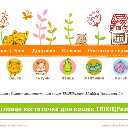
ная |
Блог |
Доставка |
Отзывы |
Связаться с нам
Кошки
Грызуны
Птицы
Рептилии
Рыбки
ошки
Угловая когтеточка для кошек TRIXIE(Размер: 32х60см, Цвет: серый)
гловая когтеточка для кошек TRIXIE(Разм