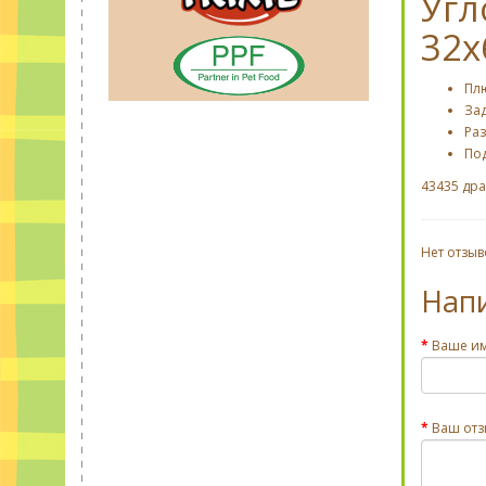
Угл
32х
Пл
За
Раз
По
43435 дра
Нет отзыв
Нап
Ваше и
Ваш отз