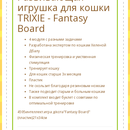
игрушка для кошки
TRIXIE - Fantasy
Board
4 модуля с разными задачами
Разработана экспертом по кошкам
Хеленой
Дбалу
Физическая тренировка и умственная
стимуляция
Тренирует кошку
Для кошек старше 3х месяцев
Пластик
Не скользит благодаря резиновым ножкам
Также подходит старым и больным кошкам
В комплект входит буклет с советами по
оптимальной тренировке
4595интеллект.игра д/кота"Fantasy Board"
(пластик)21х34см