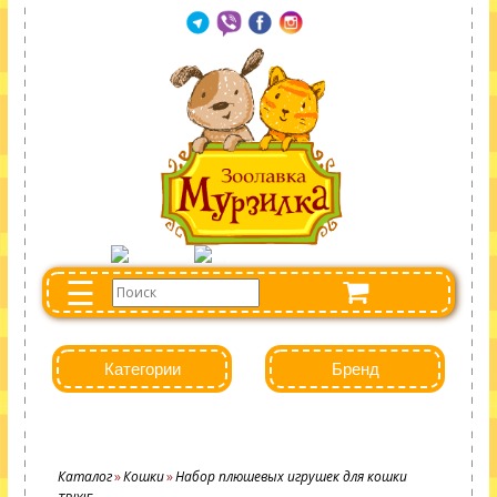
☰
Категории
Бренд
Каталог
Кошки
Набор плюшевых игрушек для кошки