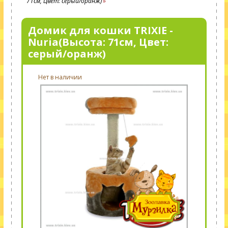
71см, Цвет: серый/оранж)
Домик для кошки TRIXIE -
Nuria(Высота: 71см, Цвет:
серый/оранж)
Нет в наличии