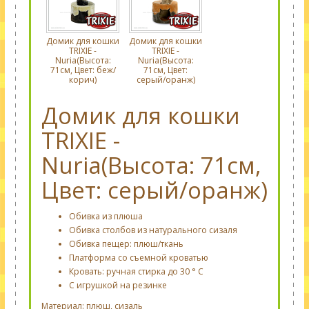
Домик для кошки
Домик для кошки
TRIXIE -
TRIXIE -
Nuria(Высота:
Nuria(Высота:
71см, Цвет: беж/
71см, Цвет:
корич)
серый/оранж)
Домик для кошки
TRIXIE -
Nuria(Высота: 71см,
Цвет: серый/оранж)
Обивка из плюша
Обивка столбов из натурального сизаля
Обивка пещер: плюш/ткань
Платформа со съемной кроватью
Кровать: ручная стирка до 30 ° C
С игрушкой на резинке
Материал: плюш, сизаль