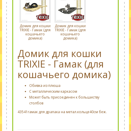
Домик для кошки
Домик для кошки
TRIXIE - Гамак (для
TRIXIE - Гамак (для
кошачьего
кошачьего
домика)
домика)
Домик для кошки
TRIXIE - Гамак (для
кошачьего домика)
Обивка из плюша
С металлическим каркасом
Может быть присоединен к большиству
столбов
43541гамак для драпака на метал.кольце40см беж.