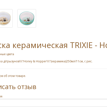
ка керамическая TRIXIE - 
ные цвета
а д/грызунов\\\"Honey & Hopper\\\"(керамика)250мл/11см, с рис.
ов об этом товаре.
исать отзыв
мя