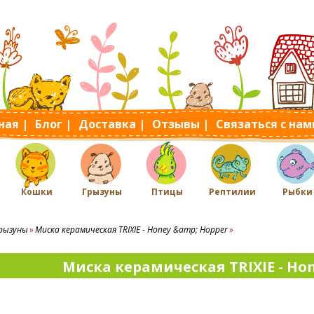
ная |
Блог |
Доставка |
Отзывы |
Связаться с нам
Кошки
Грызуны
Птицы
Рептилии
Рыбки
рызуны
Миска керамическая TRIXIE - Honey &amp; Hopper
Миска керамическая TRIXIE - Ho