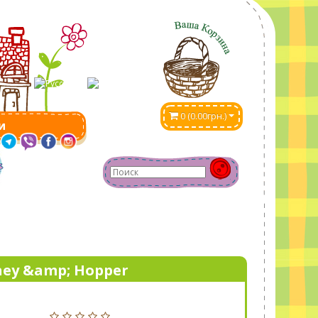
0 (0.00грн.)
и
ney &amp; Hopper