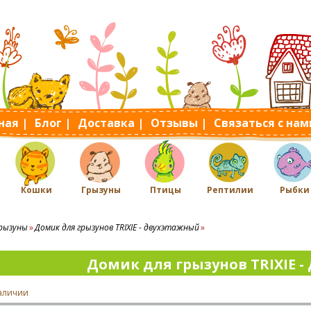
ная |
Блог |
Доставка |
Отзывы |
Связаться с нам
Кошки
Грызуны
Птицы
Рептилии
Рыбки
рызуны
Домик для грызунов TRIXIE - двухэтажный
Домик для грызунов TRIXIE 
наличии