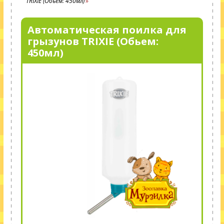
TRIXIE (Обьем: 450мл)
Автоматическая поилка для
грызунов TRIXIE (Обьем:
450мл)