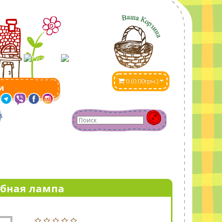
0 (0.00грн.)
и
ебная лампа