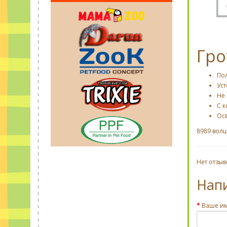
Гро
По
Уст
Не 
С 
Ос
8989 вол
Нет отзыв
Нап
Ваше и