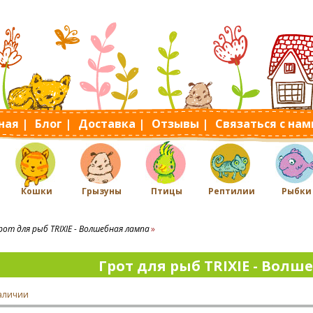
ная |
Блог |
Доставка |
Отзывы |
Связаться с нам
Кошки
Грызуны
Птицы
Рептилии
Рыбки
рот для рыб TRIXIE - Волшебная лампа
Грот для рыб TRIXIE - Волш
наличии