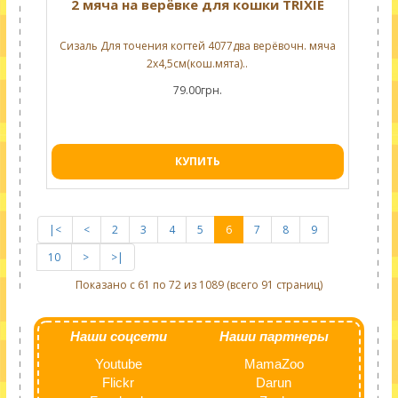
2 мяча на верёвке для кошки TRIXIE
Сизаль Для точения когтей 4077два верёвочн. мяча
2х4,5см(кош.мята)..
79.00грн.
КУПИТЬ
|<
<
2
3
4
5
6
7
8
9
10
>
>|
Показано с 61 по 72 из 1089 (всего 91 страниц)
Наши соцсети
Наши партнеры
Youtube
MamaZoo
Flickr
Darun