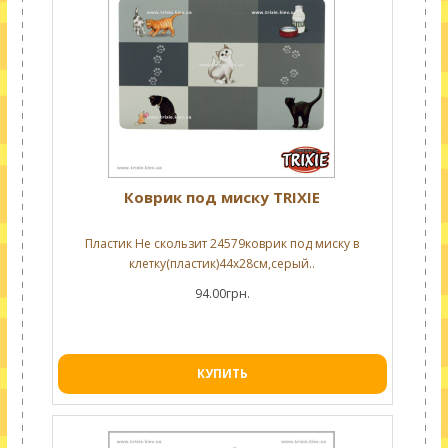
Коврик под миску TRIXIE
Пластик Не скользит 24579коврик под миску в
клетку(пластик)44х28см,серый..
94.00грн.
КУПИТЬ