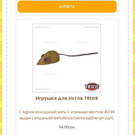
КУПИТЬ
Игрушка для котов TRIXIE
С ядром из кошачей мяты С кожаным хвостом 45749
мыши с кошачьей мятой(пластик/кожа)5см (уп-2шт)..
94.00грн.